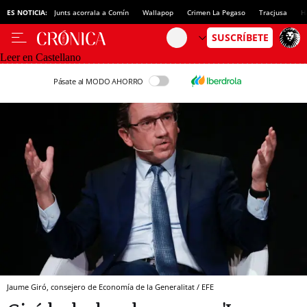
ES NOTICIA:
Junts acorrala a Comín
Wallapop
Crimen La Pegaso
Tracjusa
H
Leer en Castellano
Pásate al MODO AHORRO
Jaume Giró, consejero de Economía de la Generalitat / EFE