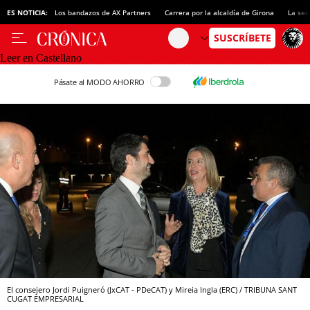
ES NOTICIA:
Los bandazos de AX Partners
Carrera por la alcaldía de Girona
La sec
Leer en Castellano
Pásate al MODO AHORRO
El consejero Jordi Puigneró (JxCAT - PDeCAT) y Mireia Ingla (ERC) / TRIBUNA SANT
CUGAT EMPRESARIAL