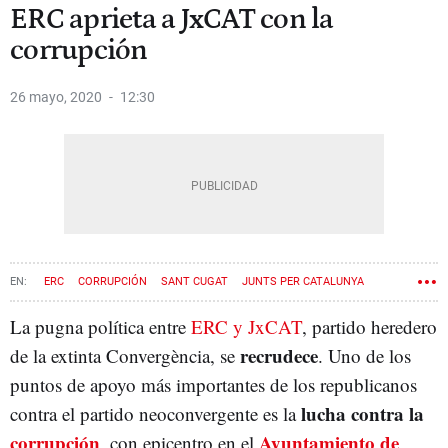
ERC aprieta a JxCAT con la
corrupción
26 mayo, 2020
12:30
ERC
CORRUPCIÓN
SANT CUGAT
JUNTS PER CATALUNYA
La pugna política entre
ERC y JxCAT
, partido heredero
recrudece
de la extinta Convergència, se
. Uno de los
puntos de apoyo más importantes de los republicanos
lucha contra la
contra el partido neoconvergente es la
corrupción
Ayuntamiento de
, con epicentro en el