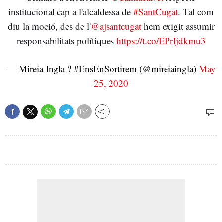
institucional cap a l'alcaldessa de
#SantCugat
. Tal com
diu la moció, des de l'
@ajsantcugat
hem exigit assumir
responsabilitats polítiques
https://t.co/EPrIjdkmu3
— Mireia Ingla ? #EnsEnSortirem (@mireiaingla)
May
25, 2020