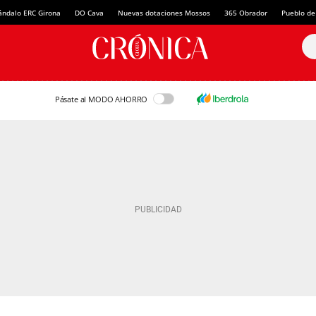
ándalo ERC Girona
DO Cava
Nuevas dotaciones Mossos
365 Obrador
Pueblo de
Pásate al MODO AHORRO