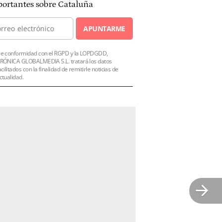
ortantes sobre Cataluña
APUNTARME
e conformidad con el RGPD y la LOPDGDD,
RÓNICA GLOBALMEDIA S.L. tratará los datos
acilitados con la finalidad de remitirle noticias de
ctualidad.