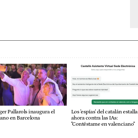
er Pallarols inaugura el
Los 'espías' del catalán estall
rano en Barcelona
ahora contra las IAs:
"Contéstame en valenciano"