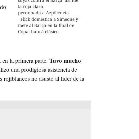
suyas contra el Barça: así fue
ado
la roja clara
perdonada a Azpilicueta
Flick domestica a Simeone y
mete al Barça en la final de
Copa: habrá clásico
Tuvo mucho
, en la primera parte.
ilizo una prodigiosa asistencia de
s rojiblancos no asustó al líder de la