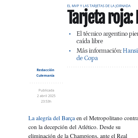
EL MVP Y LAS TARJETAS DE LA JORNADA
Tarjeta roja
El técnico argentino pier
caída libre
Más información:
Hansi
de Copa
Redacción
Culemanía
Publicada
2 abril 2025
23:53h
La alegría del Barça
en el Metropolitano contr
con la decepción del Atlético. Desde su
eliminación de la Champions, ante el Real