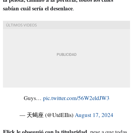
sabían cuál sería el desenlace
.
Guys…
pic.twitter.com/56W2eldJW3
— 天蝎座 (@UtdEIIis)
August 17, 2024
Flick le obsequió con la titularidad
, pese a que todas