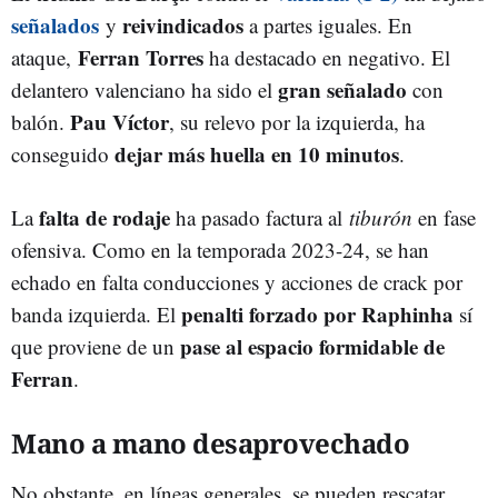
señalados
reivindicados
y
a partes iguales. En
Ferran Torres
ataque,
ha destacado en negativo. El
gran señalado
delantero valenciano ha sido el
con
Pau Víctor
balón.
, su relevo por la izquierda, ha
dejar más huella en 10 minutos
conseguido
.
falta de rodaje
La
ha pasado factura al
tiburón
en fase
ofensiva. Como en la temporada 2023-24, se han
echado en falta conducciones y acciones de crack por
penalti forzado por Raphinha
banda izquierda. El
sí
pase al espacio formidable de
que proviene de un
Ferran
.
Mano a mano desaprovechado
No obstante, en líneas generales, se pueden rescatar