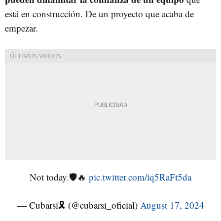
está en construcción. De un proyecto que acaba de
empezar.
Not today.🛡️🔥
pic.twitter.com/iq5RaFt5da
— Cubarsí🎗️ (@cubarsi_oficial)
August 17, 2024