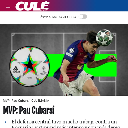
LEER EN CASTELLANO
Pásate al MODO AHORRO
MVP: Pau Cubarsí
CULEMANÍA
MVP: Pau Cubarsí
El defensa central tuvo mucho trabajo contra un
Borussia Dortmund más intenso y con más deseo