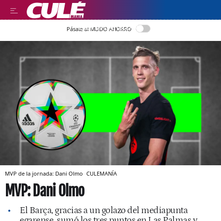
LEER EN CASTELLANO
Pásate al MODO AHORRO
MVP de la jornada: Dani Olmo
CULEMANÍA
MVP: Dani Olmo
El Barça, gracias a un golazo del mediapunta
egarense, sumó los tres puntos en Las Palmas y