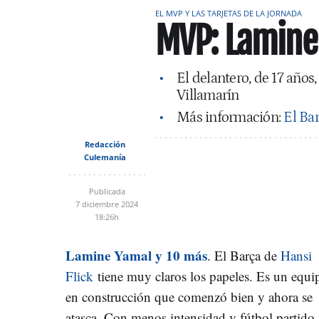
EL MVP Y LAS TARJETAS DE LA JORNADA
MVP: Lamine
El delantero, de 17 años
Villamarín
Más información:
El Bar
Redacción
Culemanía
Publicada
7 diciembre 2024
18:26h
Lamine Yamal y 10 más
. El Barça de
Hansi
Flick
tiene muy claros los papeles. Es un equi
en construcción que comenzó bien y ahora se
atasca. Con menos intensidad y fútbol partido 