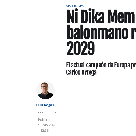
SECCIONES
Ni Dika Mem 
balonmano r
2029
El actual campeón de Europa pr
Carlos Ortega
Lluís Regàs
Publicada
17 junio 2026
12:36h