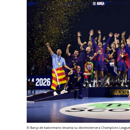
El Barça de balonmano levanta su decimotercera Champions Leagu