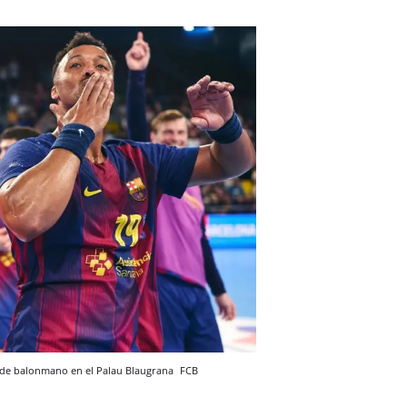
a de balonmano en el Palau Blaugrana
FCB