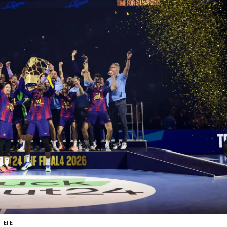
e
EFE