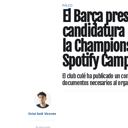
PALCO
El Barça pres
candidatura 
la Champions
Spotify Cam
El club culé ha publicado un co
documentos necesarios al orga
Oriol Solé Vicente
Publicada