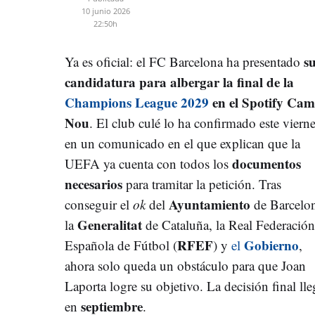
10 junio 2026
22:50h
s
Ya es oficial: el FC Barcelona ha presentado
candidatura para albergar la final de la
Champions League 2029
en el Spotify Ca
Nou
. El club culé lo ha confirmado este viern
en un comunicado en el que explican que la
documentos
UEFA ya cuenta con todos los
necesarios
para tramitar la petición. Tras
Ayuntamiento
conseguir el
ok
del
de Barcelo
Generalitat
la
de Cataluña, la Real Federación
RFEF
Gobierno
Española de Fútbol (
) y
el
,
ahora solo queda un obstáculo para que Joan
Laporta logre su objetivo. La decisión final lle
septiembre
en
.