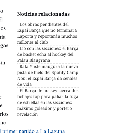
do
Noticias relacionadas
El
Los obras pendientes del
mos
Espai Barça que no terminará
ria
Laporta y reportarán muchos
millones al club
igas
Lío con las secciones: el Barça
de basket echa al hockey del
Palau Blaugrana
Sin
Rafa Yuste inaugura la nueva
pista de hielo del Spotify Camp
Nou: el Espai Barça da señales
de vida
El Barça de hockey cierra dos
r
fichajes top para paliar la fuga
de estrellas en las secciones:
e
máximo goleador y portero
rlos
revelación
ene
l primer partido a La Laguna