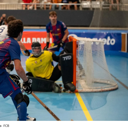
ga
FCB