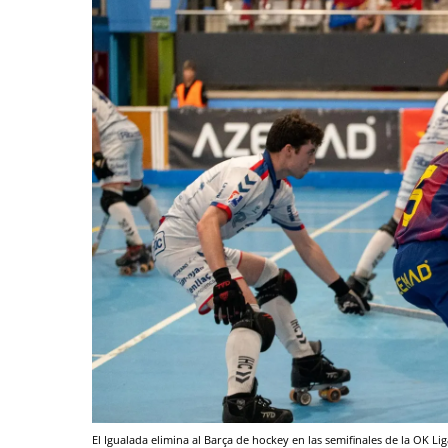
El Igualada elimina al Barça de hockey en las semifinales de la OK Li