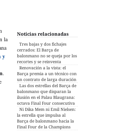
n
Noticias relacionadas
n la
Tres bajas y dos fichajes
ana
cerrados: El Barça de
 y
balonmano no se queja por los
recortes y se reinventa
Renovación a la vista: el
en
.
Barça premia a un técnico con
un contrato de larga duración
e
Las dos estrellas del Barça de
balonmano que disparan la
y
ilusión en el Palau Blaugrana:
octava Final Four consecutiva
Ni Dika Mem ni Emil Nielsen:
la estrella que impulsa al
Barça de balonmano hacia la
Final Four de la Champions