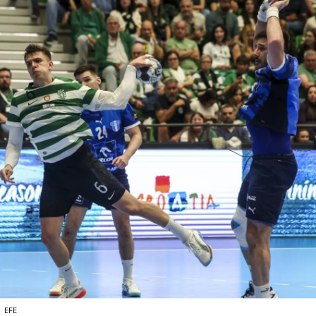
e
EFE