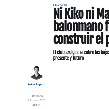
SECCIONES
Ni Kiko ni Ma
balonmano f
construir el 
El club azulgrana cubre las baj
presente y futuro
Artur López
Publicada
28 mayo 2026
23:59h