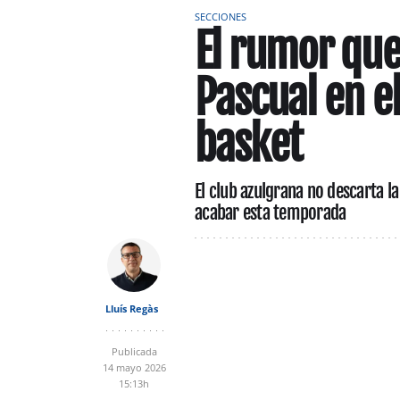
SECCIONES
El rumor que 
Pascual en e
basket
El club azulgrana no descarta la
acabar esta temporada
Lluís Regàs
Publicada
14 mayo 2026
15:13h