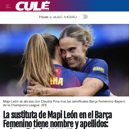
LLEGIR EN CATALÀ
Pásate al MODO AHORRO
Mapi León se abraza con Claudia Pina tras las semifinales Barça Femenino-Bayern
de la Champions League
EFE
La sustituta de Mapi León en el Barça
Femenino tiene nombre y apellidos: