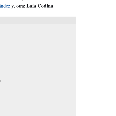
Laia Codina
ández
y, otra;
.