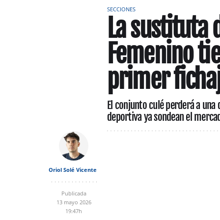
SECCIONES
La sustituta 
Femenino tie
primer ficha
El conjunto culé perderá a una d
deportiva ya sondean el mercad
Oriol Solé Vicente
Publicada
13 mayo 2026
19:47h