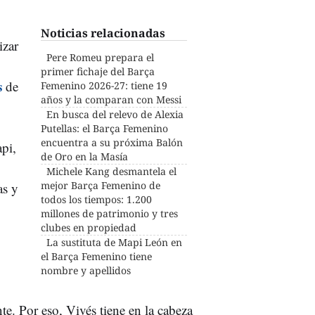
Noticias relacionadas
izar
Pere Romeu prepara el
primer fichaje del Barça
s
de
Femenino 2026-27: tiene 19
años y la comparan con Messi
En busca del relevo de Alexia
Putellas: el Barça Femenino
encuentra a su próxima Balón
pi,
de Oro en la Masía
Michele Kang desmantela el
mejor Barça Femenino de
as y
todos los tiempos: 1.200
.
millones de patrimonio y tres
clubes en propiedad
La sustituta de Mapi León en
el Barça Femenino tiene
nombre y apellidos
e. Por eso, Vivés tiene en la cabeza