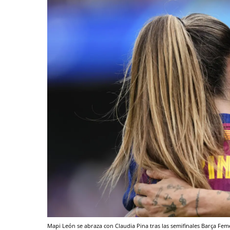
Mapi León se abraza con Claudia Pina tras las semifinales Barça F