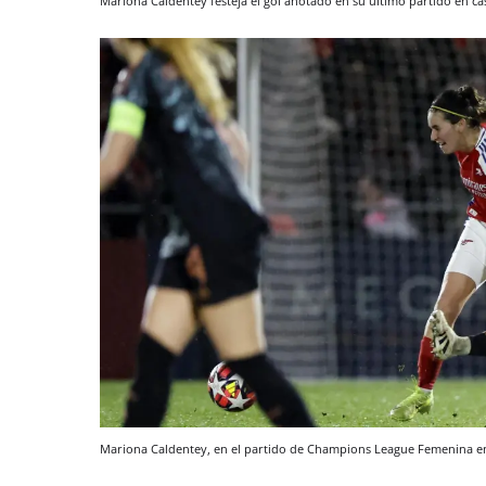
Mariona Caldentey festeja el gol anotado en su último partido en c
Mariona Caldentey, en el partido de Champions League Femenina e