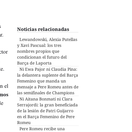
s
Noticias relacionadas
r.
Lewandowski, Alexia Putellas
y Xavi Pascual: los tres
ctor
nombres propios que
condicionan el futuro del
n
Barça de Laporta
te.
Ni Ewa Pajor ni Claudia Pina:
la delantera suplente del Barça
Femenino que manda un
n el
mensaje a Pere Romeu antes de
las semifinales de Champions
imos
Ni Aitana Bonmatí ni Clara
de
Serrajordi: la gran beneficiada
de la lesión de Patri Guijarro
en el Barça Femenino de Pere
Romeu
Pere Romeu recibe una