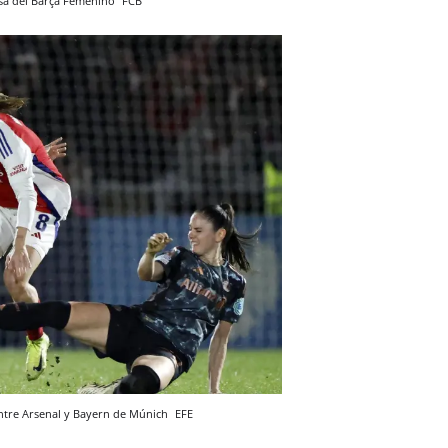
asa del Barça Femenino
FCB
ntre Arsenal y Bayern de Múnich
EFE