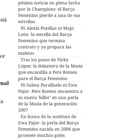
pésima noticia en plena lucha
por la Champions: el Barça
Femenino pierde a una de sus
stá
estrellas
Ni Alexia Putellas ni Mapi
León: la estrella del Barça
Femenino que termina
contrato y ya prepara las
maletas
or
Tras los pasos de Vicky
López: la delantera de la Masía
que encandila a Pere Romeu
para el Barça Femenino
enal
Ni Salma Paralluelo ni Ewa
Pajor: Pere Romeu encuentra a
su nueva 'killer' en una perla
ia
de la Masía de la generación
2007
En busca de la sustituta de
Ewa Pajor: la perla del Barça
Femenino nacida en 2006 que
promete muchos goles