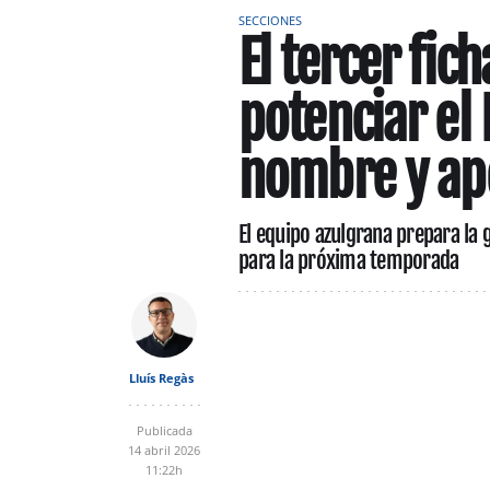
SECCIONES
El tercer fic
potenciar el
nombre y ape
El equipo azulgrana prepara la
para la próxima temporada
Lluís Regàs
Publicada
14 abril 2026
11:22h