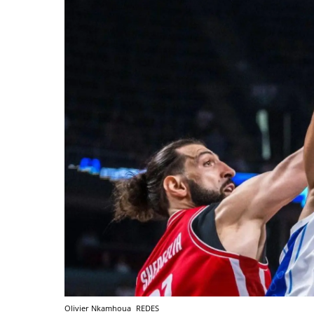
Olivier Nkamhoua
REDES