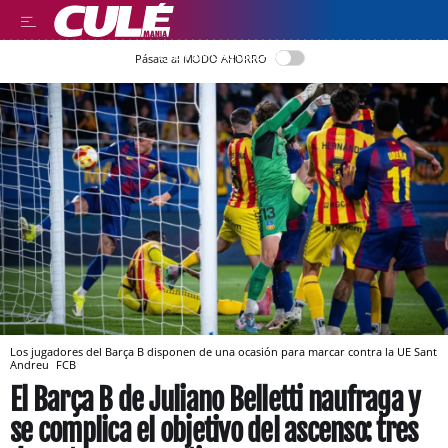
LEER EN CASTELLANO
Pásate al MODO AHORRO
Los jugadores del Barça B disponen de una ocasión para marcar contra la UE Sant
Andreu
FCB
El Barça B de Juliano Belletti naufraga y
se complica el objetivo del ascenso: tres