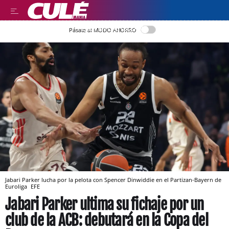
LEER EN CASTELLANO
Pásate al MODO AHORRO
Jabari Parker lucha por la pelota con Spencer Dinwiddie en el Partizan-Bayern de
Euroliga
EFE
Jabari Parker ultima su fichaje por un
club de la ACB: debutará en la Copa del