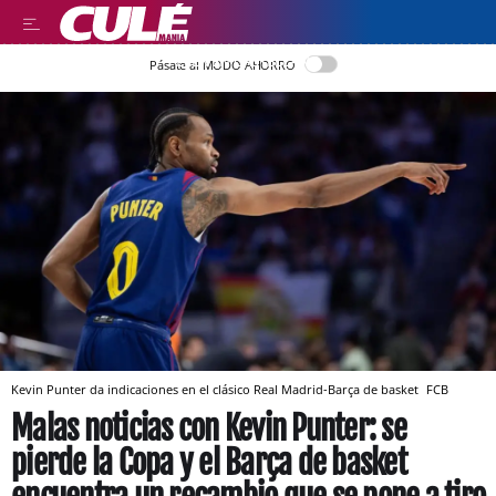
LEER EN CASTELLANO
Pásate al MODO AHORRO
Kevin Punter da indicaciones en el clásico Real Madrid-Barça de basket
FCB
Malas noticias con Kevin Punter: se
pierde la Copa y el Barça de basket