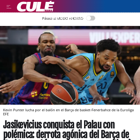
LEER EN CASTELLANO
Pásate al MODO AHORRO
Kevin Punter lucha por el balón en el Barça de basket-Fenerbahce de la Euroliga
EFE
Jasikevicius conquista el Palau con
polémica: derrota agónica del Barça de