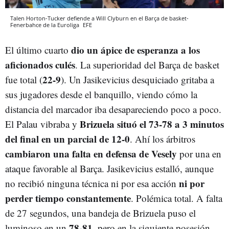
Talen Horton-Tucker defiende a Will Clyburn en el Barça de basket-
Fenerbahce de la Euroliga
EFE
dio un ápice de esperanza a los
El último cuarto
aficionados culés
. La superioridad del Barça de basket
22-9
fue total (
). Un Jasikevicius desquiciado gritaba a
sus jugadores desde el banquillo, viendo cómo la
distancia del marcador iba desapareciendo poco a poco.
Brizuela situó el 73-78 a 3 minutos
El Palau vibraba y
del final en un parcial de 12-0
. Ahí los árbitros
cambiaron una falta en defensa de Vesely
por una en
ataque favorable al Barça. Jasikevicius estalló, aunque
ni por
no recibió ninguna técnica ni por esa acción
perder tiempo constantemente
. Polémica total.
A falta
de 27 segundos, una bandeja de Brizuela puso el
78-81
luminoso en un
, pero en la siguiente posesión,