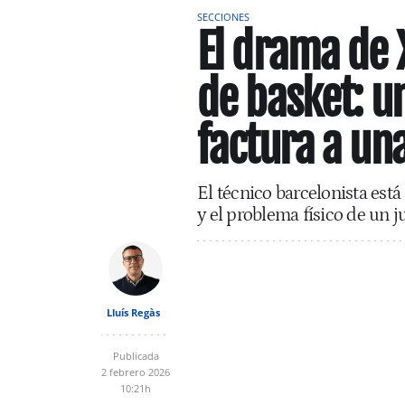
SECCIONES
El drama de 
de basket: u
factura a una
El técnico barcelonista es
y el problema físico de un 
Lluís Regàs
Publicada
2 febrero 2026
10:21h