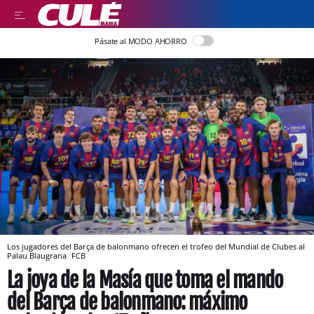
Pásate al MODO AHORRO
Los jugadores del Barça de balonmano ofrecen el trofeo del Mundial de Clubes al
Palau Blaugrana
FCB
La joya de la Masía que toma el mando
del Barça de balonmano: máximo