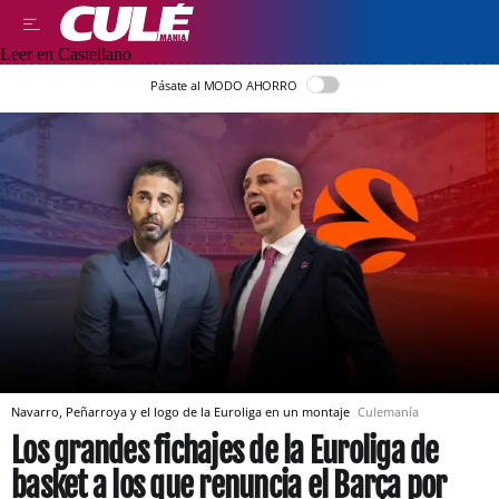
Leer en Castellano
Pásate al MODO AHORRO
Navarro, Peñarroya y el logo de la Euroliga en un montaje
Culemanía
Los grandes fichajes de la Euroliga de
basket a los que renuncia el Barça por