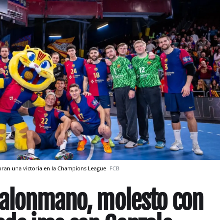
bran una victoria en la Champions League
FCB
balonmano, molesto con