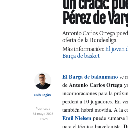
un crack: pu
Pérez de Varg
Antonio Carlos Ortega puede
oferta de la Bundesliga
Más información:
El joven d
Barça de basket
El Barça de balonmano
se 
Antonio Carlos Ortega
de
ya
incorporaciones para la próx
Lluís Regàs
perderá a 10 jugadores. En v
también habrá movida. A la c
Publicada
31 mayo 2025
Emil Nielsen
puede sumarse la
11:52h
D
para el técnico barcelonista: