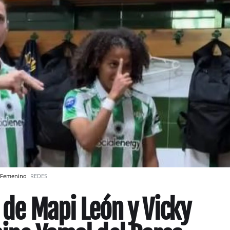
ça Femenino
REDES
l de Mapi León y Vicky