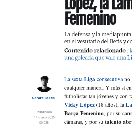
López, la La
Femenino
La defensa y la mediapunta 
en el vesutario del Betis y 
Contenido relacionado
:
l
una goleada que vale una L
Liga
La sexta
consecutiva
no 
cualquier manera. Y más si en 
futbolistas tan jóvenes y con
Gerard Boada
Vicky López
La
(18 años), la
Barça Femenino
, por su cari
Publicada
14 mayo 2025
talento ab
cámaras, y por su
00:03h