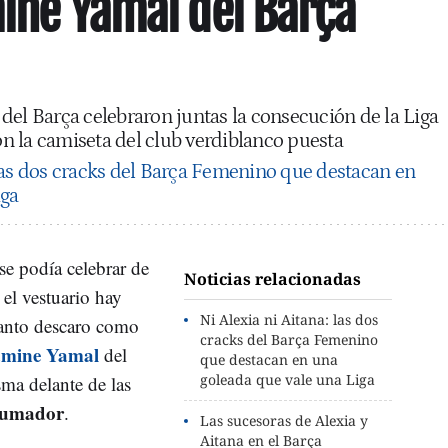
mine Yamal del Barça
del Barça celebraron juntas la consecución de la Liga
con la camiseta del club verdiblanco puesta
as dos cracks del Barça Femenino que destacan en
iga
se podía celebrar de
Noticias relacionadas
el vestuario hay
Ni Alexia ni Aitana: las dos
 tanto descaro como
cracks del Barça Femenino
mine Yamal
del
que destacan en una
goleada que vale una Liga
sma delante de las
rumador
.
Las sucesoras de Alexia y
Aitana en el Barça