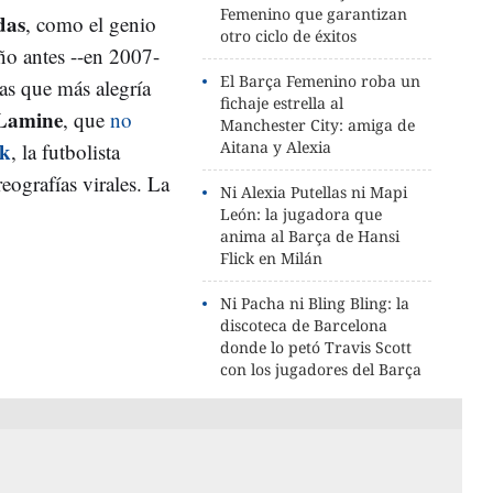
Femenino que garantizan
das
, como el genio
otro ciclo de éxitos
ño antes --en 2007-
El Barça Femenino roba un
as que más alegría
fichaje estrella al
Lamine
, que
no
Manchester City: amiga de
k
Aitana y Alexia
, la futbolista
eografías virales. La
Ni Alexia Putellas ni Mapi
León: la jugadora que
anima al Barça de Hansi
Flick en Milán
Ni Pacha ni Bling Bling: la
discoteca de Barcelona
donde lo petó Travis Scott
con los jugadores del Barça