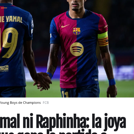
a-Young Boys de Champions
FCB
mal ni Raphinha: la joya