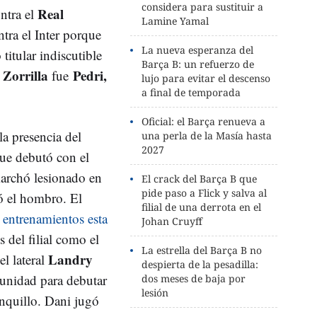
considera para sustituir a
Real
ntra el
Lamine Yamal
tra el Inter porque
La nueva esperanza del
 titular indiscutible
Barça B: un refuerzo de
 Zorrilla
Pedri,
fue
lujo para evitar el descenso
a final de temporada
Oficial: el Barça renueva a
la presencia del
una perla de la Masía hasta
2027
e debutó con el
marchó lesionado en
El crack del Barça B que
pide paso a Flick y salva al
ió el hombro. El
filial de una derrota en el
s
entrenamientos esta
Johan Cruyff
 del filial como el
La estrella del Barça B no
Landry
el lateral
despierta de la pesadilla:
unidad para debutar
dos meses de baja por
lesión
anquillo. Dani jugó