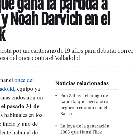
que gana la partida a
 y Noah Darvich en el
k
esta por un canterano de 19 años para debutar con el
esa del once contra el Valladolid
nar el
once del
Noticias relacionadas
,
ladolid
equipo ya
Pini Zahavi, el amigo de
granas endosaron un
Laporta que cierra otro
 el pasado 31 de
negocio redondo con el
Barça
s habituales en los
 inicio y uno de
La joya de la generación
ente habitual de
2005 que Hansi Flick