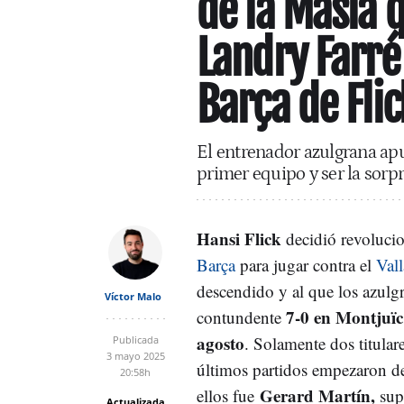
de la Masía 
Landry Farré
Barça de Flic
El entrenador azulgrana apu
primer equipo y ser la sorpr
Hansi Flick
decidió revolucio
Barça
para jugar contra el
Val
descendido y al que los azul
Víctor Malo
7-0 en Montjuïc
contundente
agosto
. Solamente dos titulare
Publicada
3 mayo 2025
últimos partidos empezaron de
20:58h
Gerard Martín,
ellos fue
supl
Actualizada