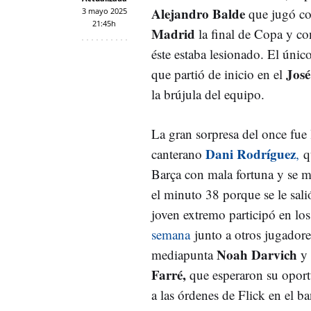
Alejandro Balde
que jugó co
3 mayo 2025
21:45h
Madrid
la final de Copa y con
éste estaba lesionado. El único
José
que partió de inicio en el
la brújula del equipo.
La gran sorpresa del once fue 
Dani Rodríguez
canterano
,
qu
Barça con mala fortuna y se 
el minuto 38 porque se le sal
joven extremo participó en lo
semana
junto a otros jugadores
Noah Darvich
mediapunta
y 
Farré,
que esperaron su oport
a las órdenes de Flick en el b