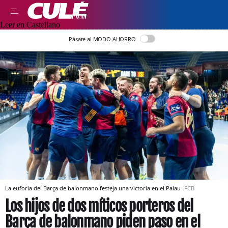
Leer en Castellano
Pásate al MODO AHORRO
La euforia del Barça de balonmano festeja una victoria en el Palau
FCB
Los hijos de dos míticos porteros del
Barça de balonmano piden paso en el