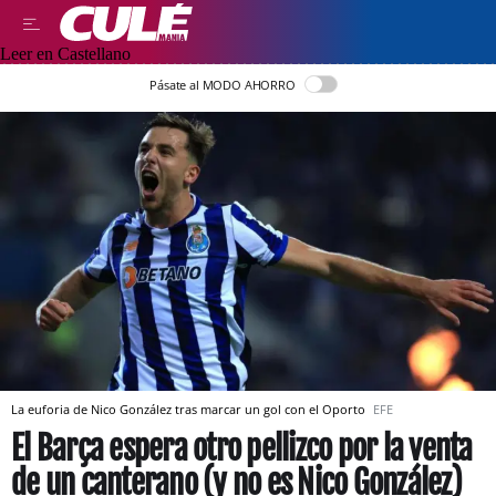
Leer en Castellano
Pásate al MODO AHORRO
La euforia de Nico González tras marcar un gol con el Oporto
EFE
El Barça espera otro pellizco por la venta
de un canterano (y no es Nico González)