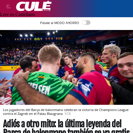
Leer en Castellano
Pásate al MODO AHORRO
Los jugadores del Barça de balonmano celebran la victoria de Champions League
contra el Zagreb en el Palau Blaugrana
FCB
Adiós a otro mito: la última leyenda del