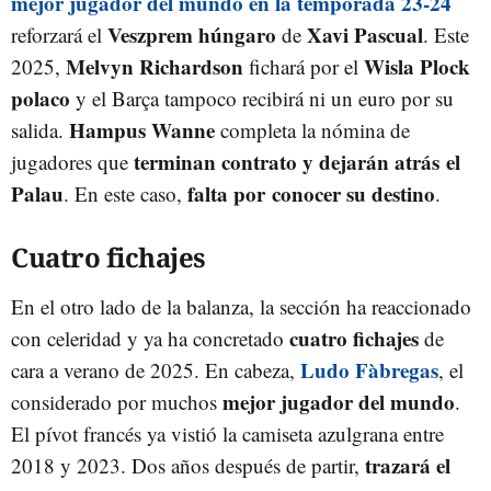
mejor jugador del mundo en la temporada 23-24
Veszprem húngaro
Xavi Pascual
reforzará el
de
. Este
Melvyn Richardson
Wisla Plock
2025,
fichará por el
polaco
y el Barça tampoco recibirá ni un euro por su
Hampus Wanne
salida.
completa la nómina de
terminan contrato y dejarán atrás el
jugadores que
Palau
falta por
conocer su destino
. En este caso,
.
Cuatro fichajes
En el otro lado de la balanza, la sección ha reaccionado
cuatro fichajes
con celeridad y ya ha concretado
de
Ludo Fàbregas
cara a verano de 2025. En cabeza,
, el
mejor jugador del mundo
considerado por muchos
.
El pívot francés ya vistió la camiseta azulgrana entre
trazará el
2018 y 2023. Dos años después de partir,