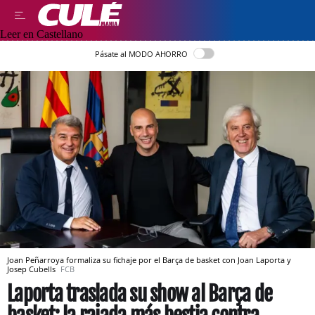
Leer en Castellano
Pásate al MODO AHORRO
Joan Peñarroya formaliza su fichaje por el Barça de basket con Joan Laporta y
Josep Cubells
FCB
Laporta traslada su show al Barça de