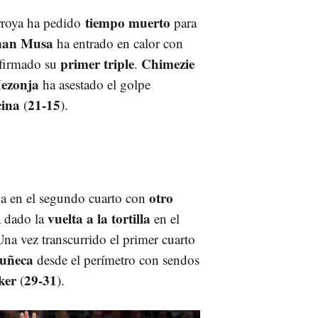
tiempo muerto
rroya ha pedido
para
nan Musa
ha entrado en calor con
primer triple
Chimezie
firmado su
.
ezonja
ha asestado el golpe
cina
21-15
(
).
otro
ida en el segundo cuarto con
vuelta a la tortilla
a dado la
en el
Una vez transcurrido el primer cuarto
muñeca
desde el perímetro con sendos
ker
29-31
(
).