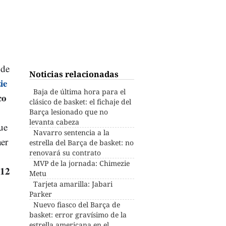
 de
Noticias relacionadas
ie
Baja de última hora para el
co
clásico de basket: el fichaje del
Barça lesionado que no
levanta cabeza
ue
Navarro sentencia a la
aer
estrella del Barça de basket: no
renovará su contrato
MVP de la jornada: Chimezie
 12
Metu
Tarjeta amarilla: Jabari
Parker
Nuevo fiasco del Barça de
basket: error gravísimo de la
estrella americana en el