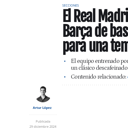
SECCIONES
El Real Madr
Barça de bas
para una te
El equipo entrenado por
un clásico descafeinado 
Contenido relacionado:
Artur López
Publicada
29 diciembre 2024