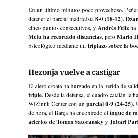
En un último minutos poco provechoso, Peña
8-0
18-12
Dza
detener el parcial madridista
(
).
Andrés Feliz
cinco puntos consecutivos, y
ha 
Metu ha recortado distancias
Mario H
, pero
triplazo sobre la bo
psicológico mediante un
Hezonja vuelve a castigar
El alero croata ha hurgado en la herida de sal
triple
. Desde la defensa, el cuadro catalán le h
parcial
0-9
24-25
WiZinnk Center con un
(
). 
toque de 
de hora, el Barça ha encontrado el
aciertos de Tomas Satoransky
Jabari Par
y