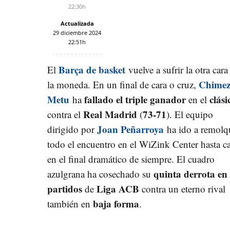
22:30h
Actualizada
29 diciembre 2024
22:51h
Barça de basket
El
vuelve a sufrir la otra cara
Chimez
la moneda. En un final de cara o cruz,
Metu
fallado el triple ganador
clási
ha
en el
Real Madrid
73-71
contra el
(
). El equipo
Joan Peñarroya
dirigido por
ha ido a remolq
todo el encuentro en el WiZink Center hasta c
en el final dramático de siempre. El cuadro
quinta derrota en
azulgrana ha cosechado su
partidos
Liga ACB
de
contra un eterno rival
baja forma
también en
.