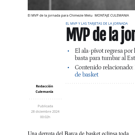
El MVP de la jornada para Chimezie Metu
MONTAJE CULEMANIA
EL MVP Y LAS TARJETAS DE LA JORNADA
MVP de la jo
El ala-pívot regresa por
basta para tumbar al Est
Contenido relacionado:
de basket
Redacción
Culemanía
Publicada
28 diciembre 2024
00:02h
Una derrota del Barça de basket eclipsa toda