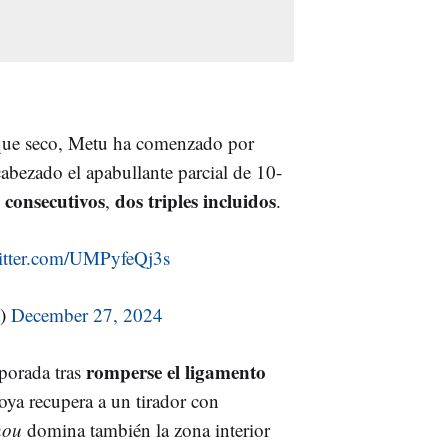
dique seco, Metu ha comenzado por
abezado el apabullante parcial de 10-
 consecutivos
dos triples incluidos
,
.
witter.com/UMPyfeQj3s
t)
December 27, 2024
romperse el ligamento
mporada tras
oya recupera a un tirador con
nou
domina también la zona interior