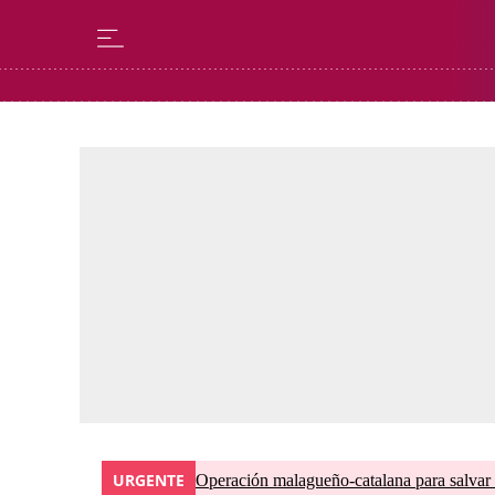
URGENTE
Operación malagueño-catalana para salvar