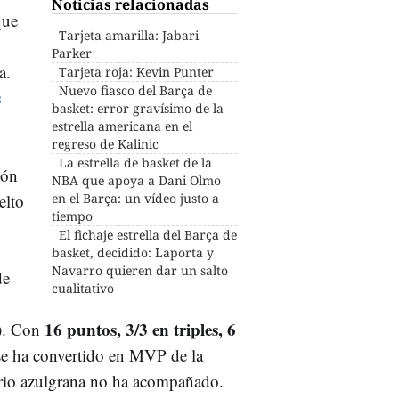
Noticias relacionadas
que
Tarjeta amarilla: Jabari
Parker
a.
Tarjeta roja: Kevin Punter
Nuevo fiasco del Barça de
s
basket: error gravísimo de la
estrella americana en el
regreso de Kalinic
La estrella de basket de la
ión
NBA que apoya a Dani Olmo
elto
en el Barça: un vídeo justo a
tiempo
El fichaje estrella del Barça de
basket, decidido: Laporta y
Navarro quieren dar un salto
de
cualitativo
16 puntos, 3/3 en triples, 6
). Con
se ha convertido en MVP de la
uario azulgrana no ha acompañado.