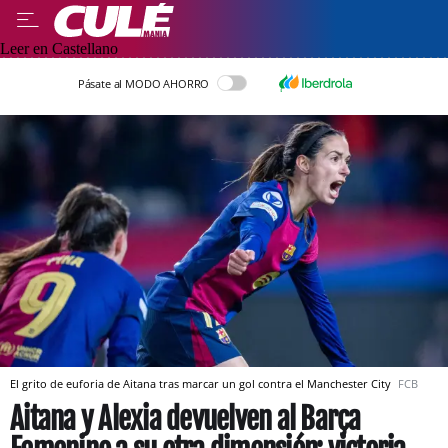
Leer en Castellano
Pásate al MODO AHORRO
El grito de euforia de Aitana tras marcar un gol contra el Manchester City
FCB
Aitana y Alexia devuelven al Barça