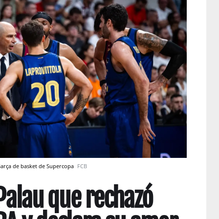
-Barça de basket de Supercopa
FCB
 Palau que rechazó