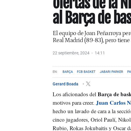
ofertas de la 
al Barça de ba
El equipo de Joan Peñarroya perd
Real Madrid (89-83), pero tiene
22 septiembre, 2024
14:11
BARÇA
FCB BASKET
JABARI PARKER
P
Gerard Boada
Barça de bask
Los aficionados del
Juan Carlos N
motivos para creer.
hecho un lavado de cara a la secci
cinco jugadores, Oriol Paulí, Niko
Rubio, Rokas Jokubaitis y Oscar da