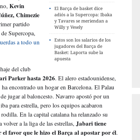
Kevin
ano,
El Barça de basket dice
Núñez, Chimezie
adiós a la Supercopa: Ibaka
y Tavares se meriendan a
rimer partido
Willy y Vesely
s de Supercopa,
Estos son los salarios de los
cuerdas a todo un
jugadores del Barça de
Basket: Laporta sube la
apuesta
chaje del club
ari Parker hasta 2026
. El alero estadounidense,
, ha encontrado un hogar en Barcelona. El Palau
 de jugar al baloncesto. Navarro apostó por un
ba para estrella, pero los equipos acabaron
rodilla. En la capital catalana ha relanzado su
Jabari tiene
 volver a la liga de las estrellas,
 el favor que le hizo el Barça al apostar por él
.