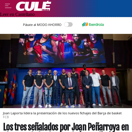
Leer en Castellano
Pásate al MODO AHORRO
Joan Laporta lidera la presentación de los nuevos fichajes del Barça de basket
FCB
Los tres señalados por Joan Peñarroya en