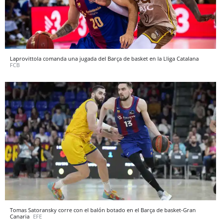
Laprovittola comanda una jugada del Barça de basket en la Lliga Catalana
FCB
Tomas Satoransky corre con el balón botado en el Barça de basket-Gran
Canaria
EFE