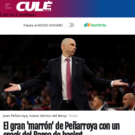
Leer en Castellano
Pásate al MODO AHORRO
Joan Peñarroya, nuevo técnico del Barça
Redes
El gran 'marrón' de Peñarroya con un