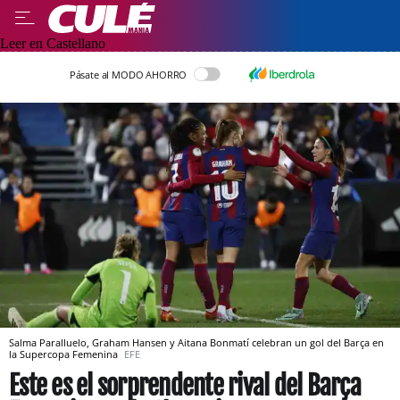
Leer en Castellano
Pásate al MODO AHORRO
Salma Paralluelo, Graham Hansen y Aitana Bonmatí celebran un gol del Barça en
la Supercopa Femenina
EFE
Este es el sorprendente rival del Barça