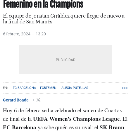
Femenino en la Champions
El equipo de Jonatan Giráldez quiere llegar de nuevo a
la final de San Mamés
6 febrero, 2024
13:20
FC BARCELONA
FCBFEMENI
ALEXIA PUTELLAS
AITANA BONMATÍ
Gerard Boada
Hoy 6 de febrero se ha celebrado el sorteo de Cuartos
UEFA Women’s Champions League
de final de la
. El
FC Barcelona
SK Brann
ya sabe quién es su rival: el