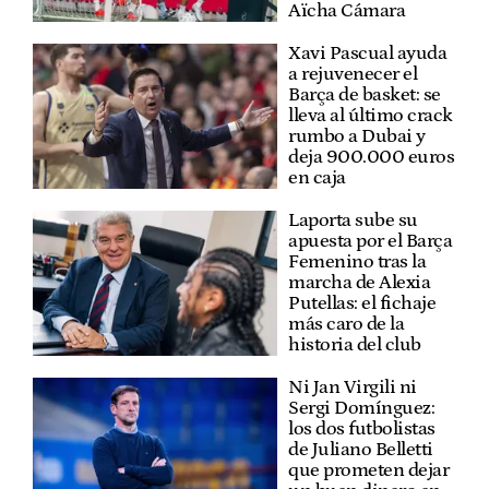
Aïcha Cámara
Xavi Pascual ayuda
a rejuvenecer el
Barça de basket: se
lleva al último crack
rumbo a Dubai y
deja 900.000 euros
en caja
Laporta sube su
apuesta por el Barça
Femenino tras la
marcha de Alexia
Putellas: el fichaje
más caro de la
historia del club
Ni Jan Virgili ni
Sergi Domínguez:
los dos futbolistas
de Juliano Belletti
que prometen dejar