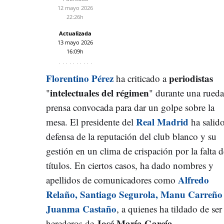
12 mayo 2026
22:26h
Actualizada
13 mayo 2026
16:09h
Florentino Pérez
periodistas
ha criticado
a
intelectuales del régimen
"
" durante una rueda
prensa convocada para dar un golpe sobre la
Real Madrid
mesa. El presidente del
ha salid
defensa de la reputación del club blanco y su
gestión en un clima de crispación por la falta d
títulos. En ciertos casos, ha dado nombres y
Alfredo
apellidos de comunicadores como
Relaño, Santiago Segurola, Manu Carreño
Juanma Castaño
, a quienes ha tildado de ser
José María García
herederos de
.