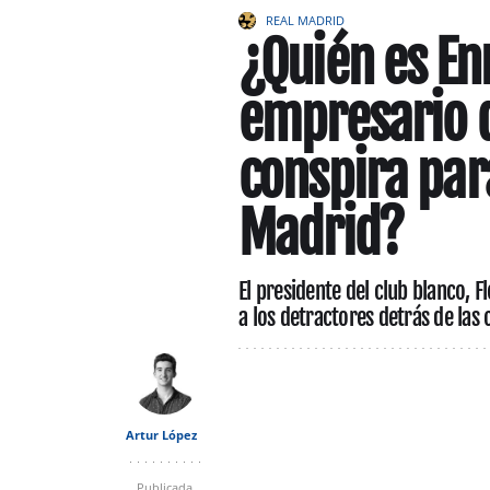
REAL MADRID
¿Quién es En
empresario 
conspira par
Madrid?
El presidente del club blanco, 
a los detractores detrás de las
Artur López
Publicada