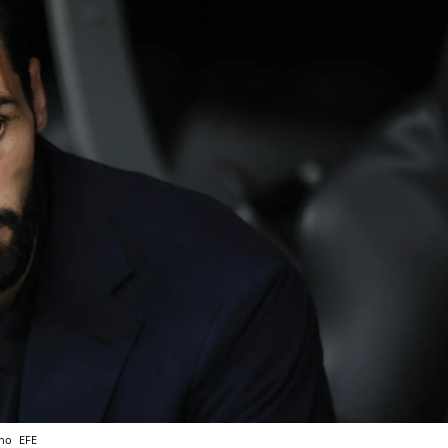
ano
EFE