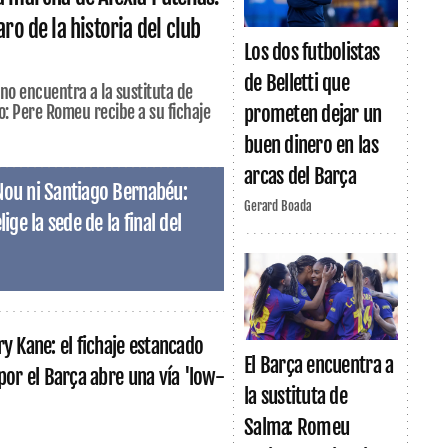
aro de la historia del club
Los dos futbolistas
de Belletti que
no encuentra a la sustituta de
o: Pere Romeu recibe a su fichaje
prometen dejar un
buen dinero en las
arcas del Barça
Nou ni Santiago Bernabéu:
Gerard Boada
ige la sede de la final del
ry Kane: el fichaje estancado
El Barça encuentra a
 por el Barça abre una vía 'low-
la sustituta de
Salma: Romeu