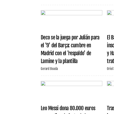
Deco se la juega por Julián para
El 
el '9' del Barça: cumbre en
insc
Madrid con el 'respaldo' de
y H
Lamine y la plantilla
tra
Gerard Boada
Oriol
Leo Messi dona 80.000 euros
Tra