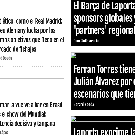
El Barça de Laport
sponsors globales 
Atlético, como el Real Madrid:
'partners' region
eu Alemany lucha por los
mos objetivos que Deco en el
Oriol Solé Vicente
cado de fichajes
rd Boada
Ferran Torres tiene
Julián Álvarez por 
escenarios que tien
mar la vuelve a liar en Brasil
Gerard Boada
s el show del Mundial:
stencia decisiva y tangana
Laporta exprime la
 López