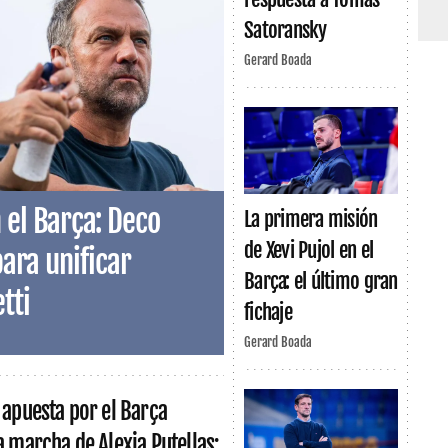
Satoransky
Gerard Boada
 el Barça: Deco
La primera misión
de Xevi Pujol en el
para unificar
Barça: el último gran
tti
fichaje
Gerard Boada
 apuesta por el Barça
a marcha de Alexia Putellas: