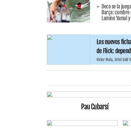
Deco se la juega
Barça: cumbre e
Lamine Yamal y l
Los nuevos ficha
de Flick: depend
Víctor Malo
Oriol Solé 
Pau Cubarsí