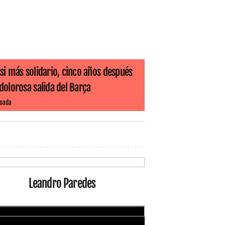
si más solidario, cinco años después
dolorosa salida del Barça
Boada
Leandro Paredes