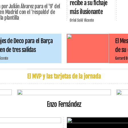
recibe a su fichaje
 por Julián Álvarez para el '9' del
más ilusionante
n Madrid con el 'respaldo' de
a plantilla
Oriol Solé Vicente
jes de Deco para el Barça
El Mes
en de tres salidas
de su 
Vicente
Gerard 
El MVP y las tarjetas de la jornada
Enzo Fernández