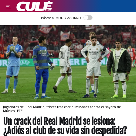
LLEGIR EN CATALÀ
Pásate al MODO AHORRO
Jugadores del Real Madrid, tristes tras caer eliminados contra el Bayern de
Múnich
EFE
Un crack del Real Madrid se lesiona:
¿Adiós al club de su vida sin despedida?