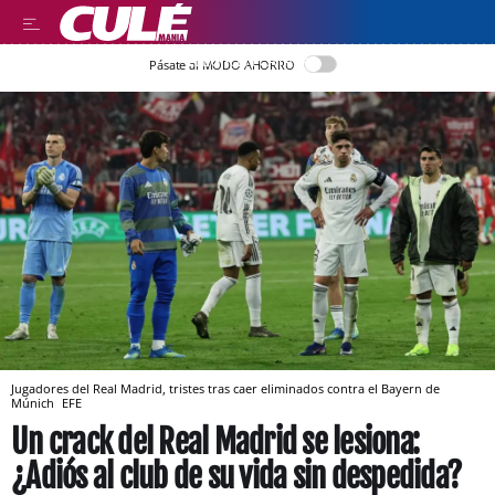
LLEGIR EN CATALÀ
Pásate al MODO AHORRO
Jugadores del Real Madrid, tristes tras caer eliminados contra el Bayern de
Múnich
EFE
Un crack del Real Madrid se lesiona:
¿Adiós al club de su vida sin despedida?