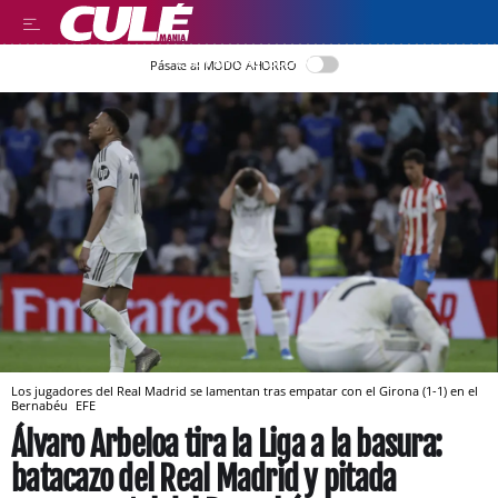
LEER EN CASTELLANO
Pásate al MODO AHORRO
Los jugadores del Real Madrid se lamentan tras empatar con el Girona (1-1) en el
Bernabéu
EFE
Álvaro Arbeloa tira la Liga a la basura:
batacazo del Real Madrid y pitada