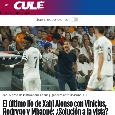
Leer en Castellano
Pásate al MODO AHORRO
Xabi Alonso da instrucciones a sus jugadores ante Osasuna
EFE
El último lío de Xabi Alonso con Vinicius,
Rodrygo y Mbappé: ¿Solución a la vista?