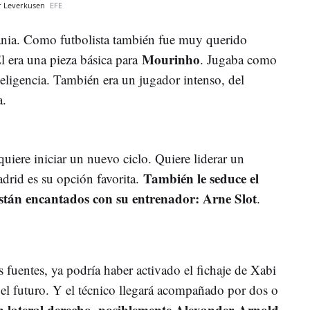
er Leverkusen
EFE
nia. Como futbolista también fue muy querido
Mourinho
Él era una pieza básica para
. Jugaba como
teligencia. También era un jugador intenso, del
a.
uiere iniciar un nuevo ciclo. Quiere liderar un
También le seduce el
drid es su opción favorita.
están encantados con su entrenador: Arne Slot
.
 fuentes, ya podría haber activado el fichaje de Xabi
 el futuro. Y el técnico llegará acompañado por dos o
n lateral derecho, posiblemente Alexander-Arnold,