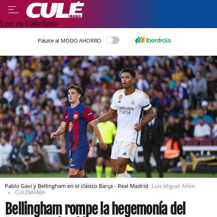
Leer en Castellano
Pásate al MODO AHORRO
Pablo Gavi y Bellingham en el clásico Barça - Real Madrid
Luis Miguel Añon
CULEMANÍA
Bellingham rompe la hegemonía del