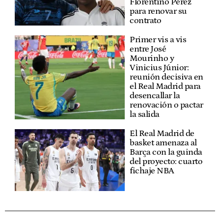
Florentino Pérez
para renovar su
contrato
Primer vis a vis
entre José
Mourinho y
Vinicius Júnior:
reunión decisiva en
el Real Madrid para
desencallar la
renovación o pactar
la salida
El Real Madrid de
basket amenaza al
Barça con la guinda
del proyecto: cuarto
fichaje NBA