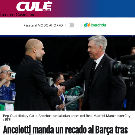
Leer en Castellano
Pásate al MODO AHORRO
Pep Guardiola y Carlo Ancelotti se saludan antes del Real Madrid-ManchesterCity
/ EFE
Ancelotti manda un recado al Barça tras